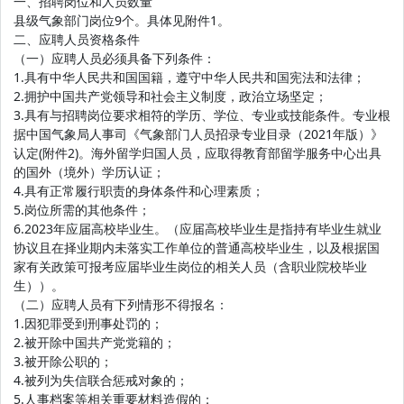
一、招聘岗位和人员数量
县级气象部门岗位9个。具体见附件1。
二、应聘人员资格条件
（一）应聘人员必须具备下列条件：
1.具有中华人民共和国国籍，遵守中华人民共和国宪法和法律；
2.拥护中国共产党领导和社会主义制度，政治立场坚定；
3.具有与招聘岗位要求相符的学历、学位、专业或技能条件。专业根
据中国气象局人事司《气象部门人员招录专业目录（2021年版）》
认定(附件2)。海外留学归国人员，应取得教育部留学服务中心出具
的国外（境外）学历认证；
4.具有正常履行职责的身体条件和心理素质；
5.岗位所需的其他条件；
6.2023年应届高校毕业生。（应届高校毕业生是指持有毕业生就业
协议且在择业期内未落实工作单位的普通高校毕业生，以及根据国
家有关政策可报考应届毕业生岗位的相关人员（含职业院校毕业
生））。
（二）应聘人员有下列情形不得报名：
1.因犯罪受到刑事处罚的；
2.被开除中国共产党党籍的；
3.被开除公职的；
4.被列为失信联合惩戒对象的；
5.人事档案等相关重要材料造假的；