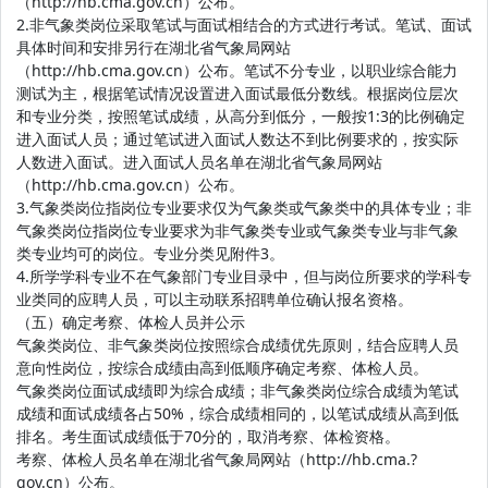
（http://hb.cma.gov.cn）公布。
2.非气象类岗位采取笔试与面试相结合的方式进行考试。笔试、面试
具体时间和安排另行在湖北省气象局网站
（http://hb.cma.gov.cn）公布。笔试不分专业，以职业综合能力
测试为主，根据笔试情况设置进入面试最低分数线。根据岗位层次
和专业分类，按照笔试成绩，从高分到低分，一般按1:3的比例确定
进入面试人员；通过笔试进入面试人数达不到比例要求的，按实际
人数进入面试。进入面试人员名单在湖北省气象局网站
（http://hb.cma.gov.cn）公布。
3.气象类岗位指岗位专业要求仅为气象类或气象类中的具体专业；非
气象类岗位指岗位专业要求为非气象类专业或气象类专业与非气象
类专业均可的岗位。专业分类见附件3。
4.所学学科专业不在气象部门专业目录中，但与岗位所要求的学科专
业类同的应聘人员，可以主动联系招聘单位确认报名资格。
（五）确定考察、体检人员并公示
气象类岗位、非气象类岗位按照综合成绩优先原则，结合应聘人员
意向性岗位，按综合成绩由高到低顺序确定考察、体检人员。
气象类岗位面试成绩即为综合成绩；非气象类岗位综合成绩为笔试
成绩和面试成绩各占50%，综合成绩相同的，以笔试成绩从高到低
排名。考生面试成绩低于70分的，取消考察、体检资格。
考察、体检人员名单在湖北省气象局网站（http://hb.cma.?
gov.cn）公布。