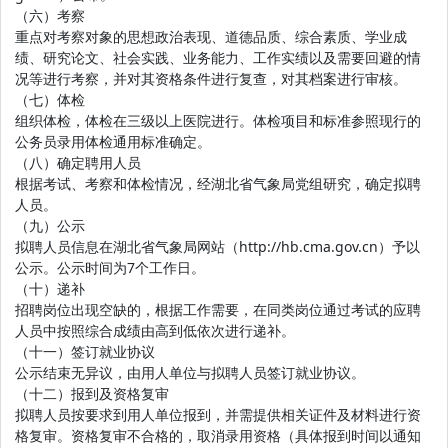
（六）考察
重点对考察对象的思想政治表现、道德品质、综合素质、学业成
绩、研究论文、社会实践、业务能力、工作实绩以及需要回避的情
况等进行考察，并对其资格条件进行复查，对其档案进行审核。
（七）体检
组织体检，体检在三级以上医院进行。体检项目和标准参照现行的
公务员录用体检通用标准确定。
（八）确定聘用人员
根据考试、考察和体检情况，经湖北省气象局党组研究，确定拟聘
人员。
（九）公示
拟聘人员信息在湖北省气象局网站（http://hb.cma.gov.cn）予以
公示。公示时间为7个工作日。
（十）递补
招聘岗位出现空缺的，根据工作需要，在同类岗位通过考试的应聘
人员中按照综合成绩由高到低依次进行递补。
（十一）签订就业协议
公示结束无异议，由用人单位与拟聘人员签订就业协议。
（十二）报到及资格复审
拟聘人员按要求到用人单位报到，并需提供相关证件及材料进行资
格复审。资格复审不合格的，取消录用资格（具体报到时间以通知