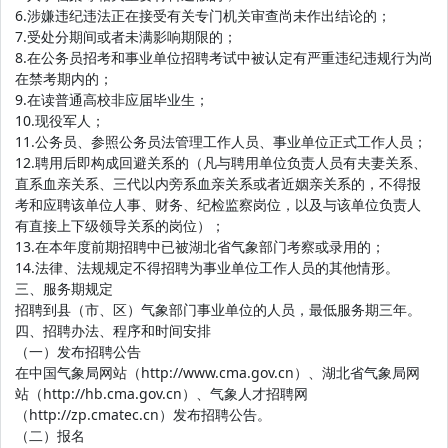
6.涉嫌违纪违法正在接受有关专门机关审查尚未作出结论的；
7.受处分期间或者未满影响期限的；
8.在公务员招考和事业单位招聘考试中被认定有严重违纪违规行为尚
在禁考期内的；
9.在读普通高校非应届毕业生；
10.现役军人；
11.公务员、参照公务员法管理工作人员、事业单位正式工作人员；
12.聘用后即构成回避关系的（凡与聘用单位负责人员有夫妻关系、
直系血亲关系、三代以内旁系血亲关系或者近姻亲关系的，不得报
考和应聘该单位人事、财务、纪检监察岗位，以及与该单位负责人
有直接上下级领导关系的岗位）；
13.在本年度前期招聘中已被湖北省气象部门考察或录用的；
14.法律、法规规定不得招聘为事业单位工作人员的其他情形。
三、服务期规定
招聘到县（市、区）气象部门事业单位的人员，最低服务期三年。
四、招聘办法、程序和时间安排
（一）发布招聘公告
在中国气象局网站（http://www.cma.gov.cn）、湖北省气象局网
站（http://hb.cma.gov.cn）、气象人才招聘网
（http://zp.cmatec.cn）发布招聘公告。
（二）报名